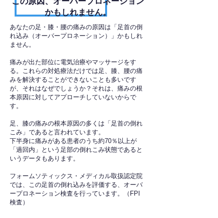
​この原因、オーバープロネーション
かもしれません。
あなたの足・膝・腰の痛みの原因は「足首の倒
れ込み（オーバープロネーション）」かもしれ
ません。
痛みが出た部位に電気治療やマッサージをす
る。これらの対処療法だけでは足、膝、腰の痛
みを解決することができないことも多いです
が、それはなぜでしょうか？それは、痛みの根
本原因に対してアプローチしていないからで
す。
足、膝の痛みの根本原因の多くは「足首の倒れ
こみ」であると言われています。
下半身に痛みがある患者のうち約70％以上が
「過回内」という足部の倒れこみ状態であると
いうデータもあります。
フォームソティックス・メディカル取扱認定院
では、この足首の倒れ込みを評価する、オーバ
ープロネーション検査を行っています。（FPI
検査）​