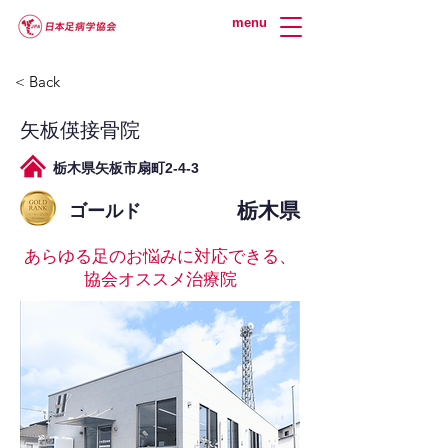
menu
< Back
矢板偀接骨院
栃木県矢板市扇町2-4-3
栃木県
ゴールド
あらゆる足のお悩みに対応できる、
協会オススメ治療院