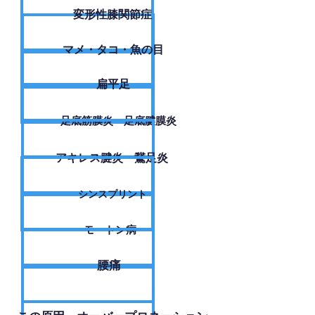
変形性膝関節症
​マメ・タコ・魚の目
扁平足
足底筋膜炎・足底腱膜炎
アキレス腱炎・鵞足炎
シンスプリント
モートン病
腰痛