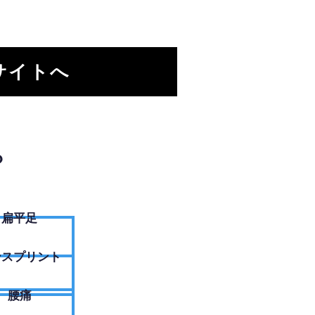
サイトへ
？
扁平足
ンスプリント
腰痛