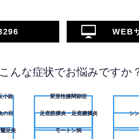
3296
WEB
こんな症状でお悩みですか
反小趾
変形性膝関節症
魚の目
足底筋膜炎・足底腱膜炎
シ
・鵞足炎
モートン病