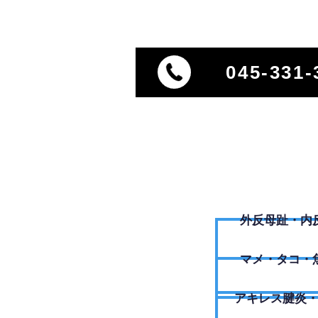
045-331-
外反母趾・内
​マメ・タコ・
アキレス腱炎