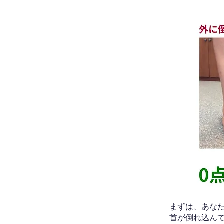
​まずは、あ
首が倒れ込ん