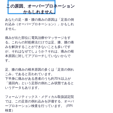
​この原因、オーバープロネーション
かもしれません。
あなたの足・膝・腰の痛みの原因は「足首の倒
れ込み（オーバープロネーション）」かもしれ
ません。
痛みが出た部位に電気治療やマッサージをす
る。これらの対処療法だけでは足、膝、腰の痛
みを解決することができないことも多いです
が、それはなぜでしょうか？それは、痛みの根
本原因に対してアプローチしていないからで
す。
足、膝の痛みの根本原因の多くは「足首の倒れ
こみ」であると言われています。
下半身に痛みがある患者のうち約70％以上が
「過回内」という足部の倒れこみ状態であると
いうデータもあります。
フォームソティックス・メディカル取扱認定院
では、この足首の倒れ込みを評価する、オーバ
ープロネーション検査を行っています。（FPI
検査）​