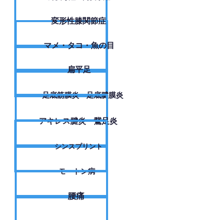
変形性膝関節症
​マメ・タコ・魚の目
扁平足
足底筋膜炎・足底腱膜炎
アキレス腱炎・鵞足炎
シンスプリント
モートン病
腰痛