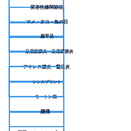
変形性膝関節症
​マメ・タコ・魚の目
扁平足
足底筋膜炎・足底腱膜炎
アキレス腱炎・鵞足炎
シンスプリント
モートン病
腰痛