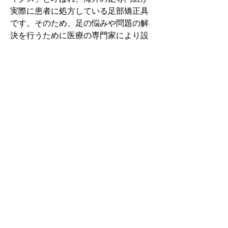
実際に患者に処方している足部矯正具
です。そのため、足の悩みや問題の解
決を行うために医療の専門家により設
計されています。
その中でもフォームソティックス・メ
ディカルは熱形成により、あなたの足
に徐々に馴染む特殊な素材を使用して
います。徐々にフィットしていくイン
ソールなのでカラダへの負担が少ない
矯正インソールです。
認定された専門家のみ取扱をしてい
る、フォームソティックス・メディカ
ルを是非お試しください。
アクセスMAP
福岡県 北九州市八幡西区折尾4丁目7-18