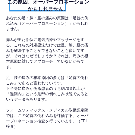
​この原因、オーバープロネーション
かもしれません。
あなたの足・膝・腰の痛みの原因は「足首の倒
れ込み（オーバープロネーション）」かもしれ
ません。
痛みが出た部位に電気治療やマッサージをす
る。これらの対処療法だけでは足、膝、腰の痛
みを解決することができないことも多いです
が、それはなぜでしょうか？それは、痛みの根
本原因に対してアプローチしていないからで
す。
足、膝の痛みの根本原因の多くは「足首の倒れ
こみ」であると言われています。
下半身に痛みがある患者のうち約70％以上が
「過回内」という足部の倒れこみ状態であると
いうデータもあります。
フォームソティックス・メディカル取扱認定院
では、この足首の倒れ込みを評価する、オーバ
ープロネーション検査を行っています。（FPI
検査）​