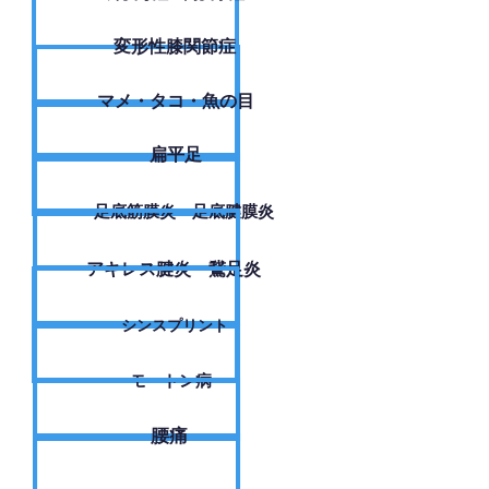
変形性膝関節症
​マメ・タコ・魚の目
扁平足
足底筋膜炎・足底腱膜炎
アキレス腱炎・鵞足炎
シンスプリント
モートン病
腰痛