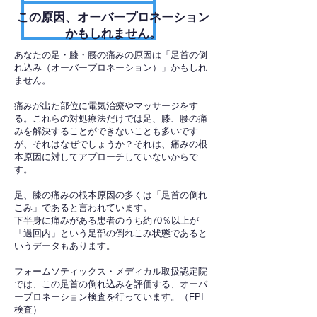
​この原因、オーバープロネーション
かもしれません。
あなたの足・膝・腰の痛みの原因は「足首の倒
れ込み（オーバープロネーション）」かもしれ
ません。
痛みが出た部位に電気治療やマッサージをす
る。これらの対処療法だけでは足、膝、腰の痛
みを解決することができないことも多いです
が、それはなぜでしょうか？それは、痛みの根
本原因に対してアプローチしていないからで
す。
足、膝の痛みの根本原因の多くは「足首の倒れ
こみ」であると言われています。
下半身に痛みがある患者のうち約70％以上が
「過回内」という足部の倒れこみ状態であると
いうデータもあります。
フォームソティックス・メディカル取扱認定院
では、この足首の倒れ込みを評価する、オーバ
ープロネーション検査を行っています。（FPI
検査）​