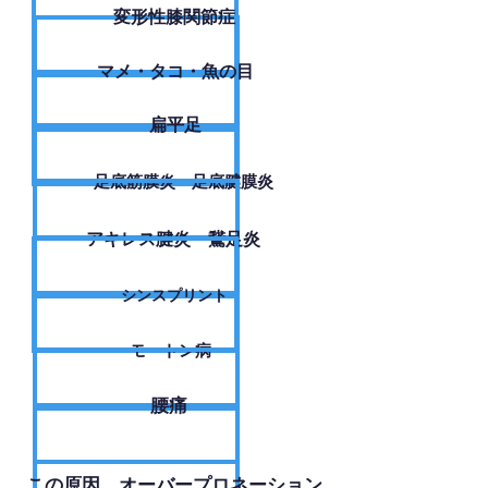
変形性膝関節症
​マメ・タコ・魚の目
扁平足
足底筋膜炎・足底腱膜炎
アキレス腱炎・鵞足炎
シンスプリント
モートン病
腰痛
​この原因、オーバープロネーション