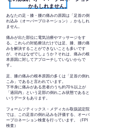
かもしれません。
あなたの足・膝・腰の痛みの原因は「足首の倒
れ込み（オーバープロネーション）」かもしれ
ません。
痛みが出た部位に電気治療やマッサージをす
る。これらの対処療法だけでは足、膝、腰の痛
みを解決することができないことも多いです
が、それはなぜでしょうか？それは、痛みの根
本原因に対してアプローチしていないからで
す。
足、膝の痛みの根本原因の多くは「足首の倒れ
こみ」であると言われています。
下半身に痛みがある患者のうち約70％以上が
「過回内」という足部の倒れこみ状態であると
いうデータもあります。
フォームソティックス・メディカル取扱認定院
では、この足首の倒れ込みを評価する、オーバ
ープロネーション検査を行っています。（FPI
検査）​