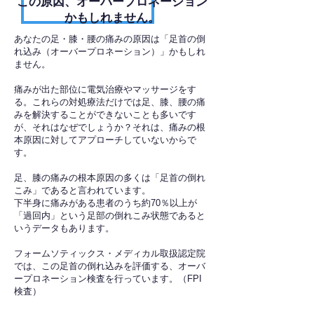
​この原因、オーバープロネーション
かもしれません。
あなたの足・膝・腰の痛みの原因は「足首の倒
れ込み（オーバープロネーション）」かもしれ
ません。
痛みが出た部位に電気治療やマッサージをす
る。これらの対処療法だけでは足、膝、腰の痛
みを解決することができないことも多いです
が、それはなぜでしょうか？それは、痛みの根
本原因に対してアプローチしていないからで
す。
足、膝の痛みの根本原因の多くは「足首の倒れ
こみ」であると言われています。
下半身に痛みがある患者のうち約70％以上が
「過回内」という足部の倒れこみ状態であると
いうデータもあります。
フォームソティックス・メディカル取扱認定院
では、この足首の倒れ込みを評価する、オーバ
ープロネーション検査を行っています。（FPI
検査）​