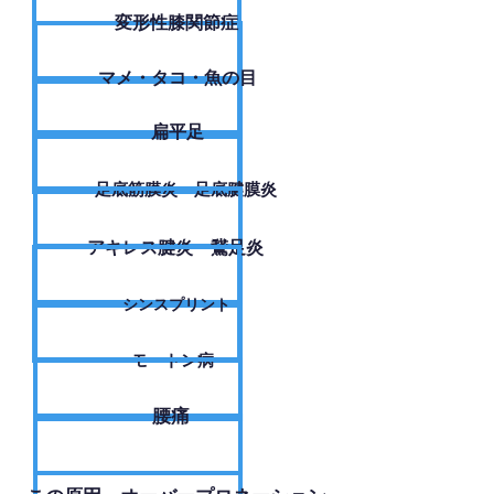
変形性膝関節症
​マメ・タコ・魚の目
扁平足
足底筋膜炎・足底腱膜炎
アキレス腱炎・鵞足炎
シンスプリント
モートン病
腰痛