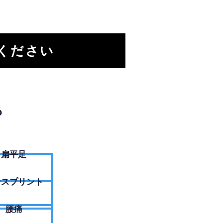
ください
？
扁平足
ンスプリント
腰痛