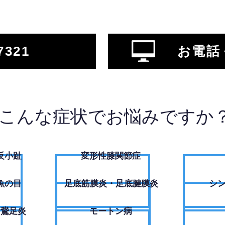
7321
お電話
こんな症状でお悩みですか
反小趾
変形性膝関節症
魚の目
足底筋膜炎・足底腱膜炎
シ
・鵞足炎
モートン病