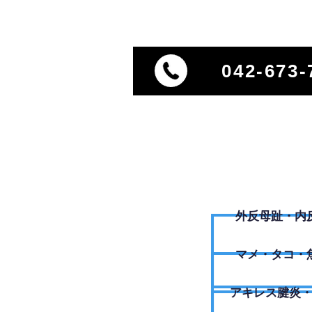
042-673-
外反母趾・内
​マメ・タコ・
アキレス腱炎