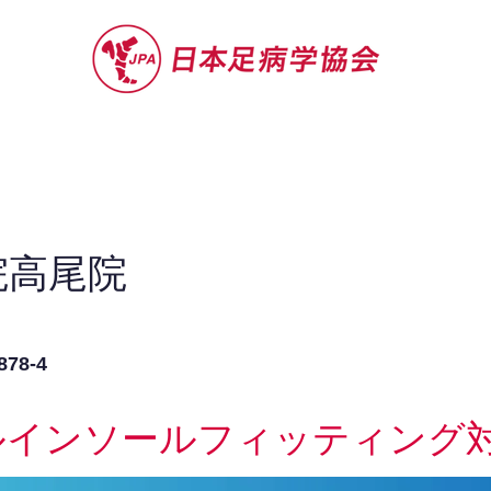
セミナー
お役立ち情報
認定院・認
院高尾院
8-4
ルインソールフィッティング