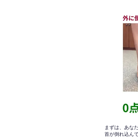
​まずは、あ
首が倒れ込ん