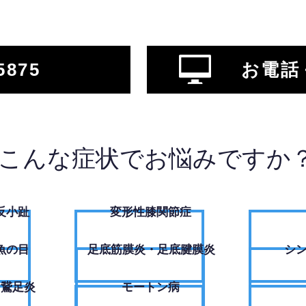
5875
お電話
こんな症状でお悩みですか
反小趾
変形性膝関節症
魚の目
足底筋膜炎・足底腱膜炎
シ
・鵞足炎
モートン病