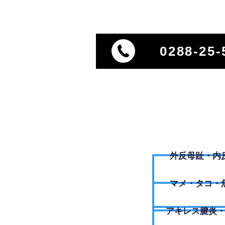
0288-25-
外反母趾・内
​マメ・タコ・
アキレス腱炎