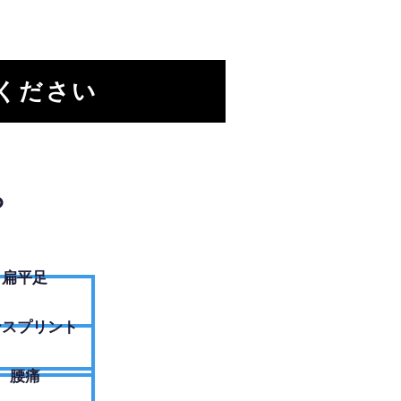
ください
？
扁平足
ンスプリント
腰痛