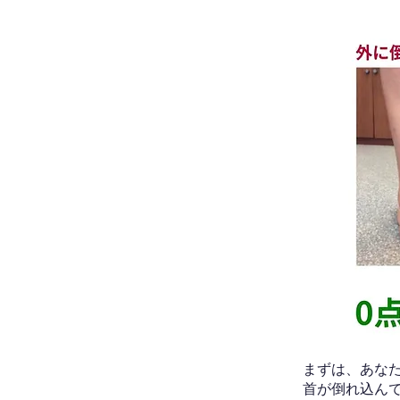
​まずは、あ
首が倒れ込ん