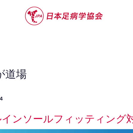
セミナー
お役立ち情報
認定院・認
が道場
4
ルインソールフィッティング