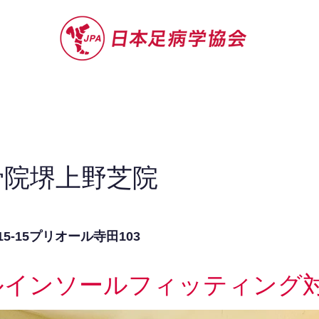
セミナー
お役立ち情報
認定院・認
骨院堺上野芝院
5-15プリオール寺田103
ルインソールフィッティング