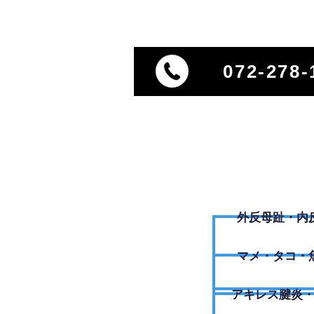
072-278-
外反母趾・内
​マメ・タコ・
アキレス腱炎