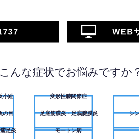
1737
WEB
こんな症状でお悩みですか
反小趾
変形性膝関節症
魚の目
足底筋膜炎・足底腱膜炎
シ
・鵞足炎
モートン病