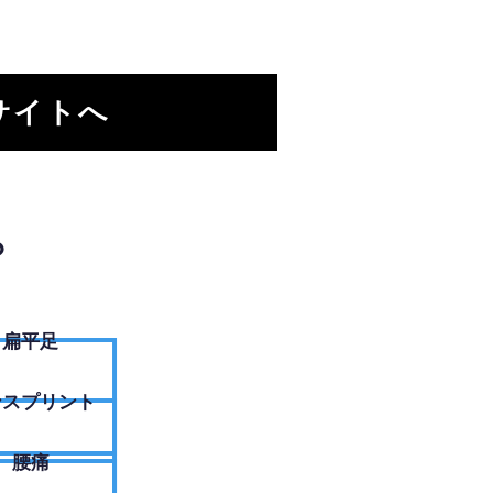
サイトへ
？
扁平足
ンスプリント
腰痛