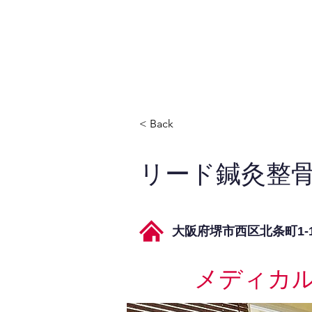
JPAとは
提供サービス
< Back
リード鍼灸整
大阪府堺市西区北条町1-1
メディカ