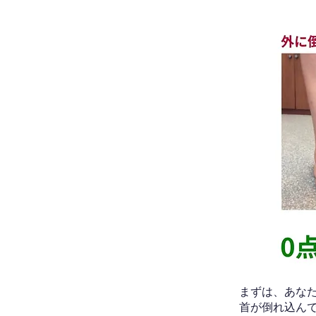
​まずは、あ
首が倒れ込ん