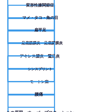
変形性膝関節症
​マメ・タコ・魚の目
扁平足
足底筋膜炎・足底腱膜炎
アキレス腱炎・鵞足炎
シンスプリント
モートン病
腰痛