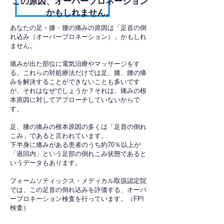
​この原因、オーバープロネーション
かもしれません。
あなたの足・膝・腰の痛みの原因は「足首の倒
れ込み（オーバープロネーション）」かもしれ
ません。
痛みが出た部位に電気治療やマッサージをす
る。これらの対処療法だけでは足、膝、腰の痛
みを解決することができないことも多いです
が、それはなぜでしょうか？それは、痛みの根
本原因に対してアプローチしていないからで
す。
足、膝の痛みの根本原因の多くは「足首の倒れ
こみ」であると言われています。
下半身に痛みがある患者のうち約70％以上が
「過回内」という足部の倒れこみ状態であると
いうデータもあります。
フォームソティックス・メディカル取扱認定院
では、この足首の倒れ込みを評価する、オーバ
ープロネーション検査を行っています。（FPI
検査）​