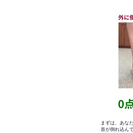
​まずは、あ
首が倒れ込ん