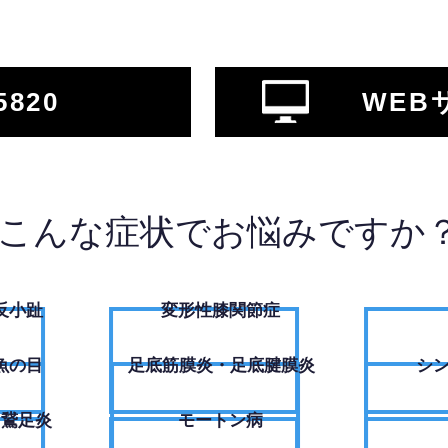
5820
WEB
こんな症状でお悩みですか
反小趾
変形性膝関節症
魚の目
足底筋膜炎・足底腱膜炎
シ
・鵞足炎
モートン病