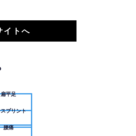
サイトへ
？
扁平足
ンスプリント
腰痛