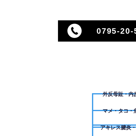
0795-20-
外反母趾・内
​マメ・タコ・
アキレス腱炎