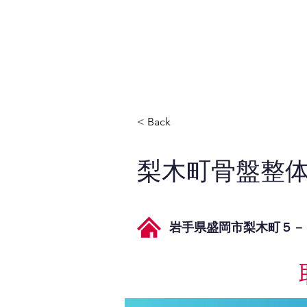
JPAとは
提供サービス
< Back
梨木町骨盤整
岩手県盛岡市梨木町５－