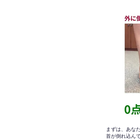
​まずは、あ
首が倒れ込ん