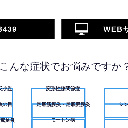
3439
WEB
こんな症状でお悩みですか
反小趾
変形性膝関節症
魚の目
足底筋膜炎・足底腱膜炎
シ
・鵞足炎
モートン病