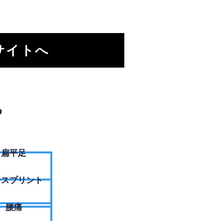
サイトへ
？
扁平足
ンスプリント
腰痛