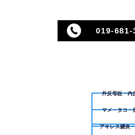
019-681-
外反母趾・内
​マメ・タコ・
アキレス腱炎