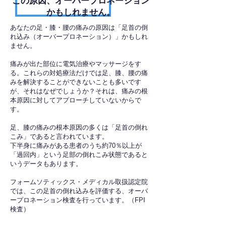
​この原因、オーバープロネーション
かもしれません。
あなたの足・膝・腰の痛みの原因は「足首の倒
れ込み（オーバープロネーション）」かもしれ
ません。
痛みが出た部位に電気治療やマッサージをす
る。これらの対処療法だけでは足、膝、腰の痛
みを解決することができないことも多いです
が、それはなぜでしょうか？それは、痛みの根
本原因に対してアプローチしていないからで
す。
足、膝の痛みの根本原因の多くは「足首の倒れ
こみ」であると言われています。
下半身に痛みがある患者のうち約70％以上が
「過回内」という足部の倒れこみ状態であると
いうデータもあります。
フォームソティックス・メディカル取扱認定院
では、この足首の倒れ込みを評価する、オーバ
ープロネーション検査を行っています。（FPI
検査）​