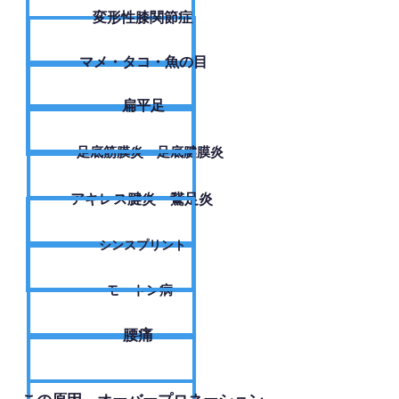
変形性膝関節症
​マメ・タコ・魚の目
扁平足
足底筋膜炎・足底腱膜炎
アキレス腱炎・鵞足炎
シンスプリント
モートン病
腰痛