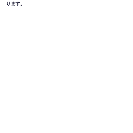
ります。
​店舗詳細・特徴
アクセスMAP
熊本県熊本市南区田迎町大字田井島２０８
画図ゴルフ内
シェア