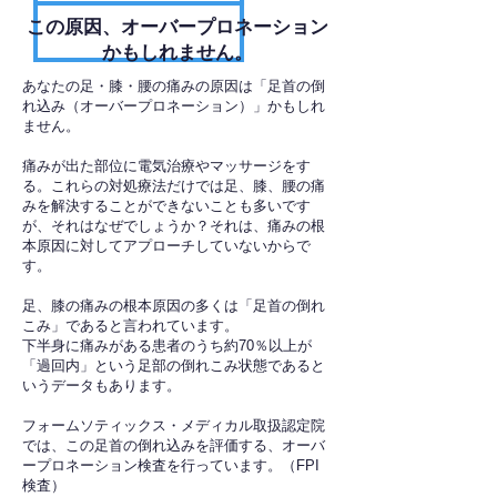
​この原因、オーバープロネーション
かもしれません。
あなたの足・膝・腰の痛みの原因は「足首の倒
れ込み（オーバープロネーション）」かもしれ
ません。
痛みが出た部位に電気治療やマッサージをす
る。これらの対処療法だけでは足、膝、腰の痛
みを解決することができないことも多いです
が、それはなぜでしょうか？それは、痛みの根
本原因に対してアプローチしていないからで
す。
足、膝の痛みの根本原因の多くは「足首の倒れ
こみ」であると言われています。
下半身に痛みがある患者のうち約70％以上が
「過回内」という足部の倒れこみ状態であると
いうデータもあります。
フォームソティックス・メディカル取扱認定院
では、この足首の倒れ込みを評価する、オーバ
ープロネーション検査を行っています。（FPI
検査）​