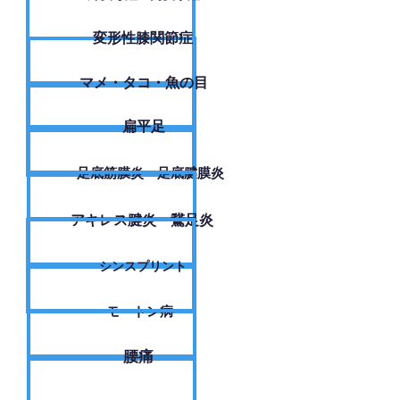
変形性膝関節症
​マメ・タコ・魚の目
扁平足
足底筋膜炎・足底腱膜炎
アキレス腱炎・鵞足炎
シンスプリント
モートン病
腰痛