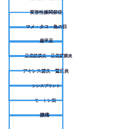
変形性膝関節症
​マメ・タコ・魚の目
扁平足
足底筋膜炎・足底腱膜炎
アキレス腱炎・鵞足炎
シンスプリント
モートン病
腰痛