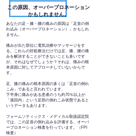
​この原因、オーバープロネーション
かもしれません。
あなたの足・膝・腰の痛みの原因は「足首の倒
れ込み（オーバープロネーション）」かもしれ
ません。
痛みが出た部位に電気治療やマッサージをす
る。これらの対処療法だけでは足、膝、腰の痛
みを解決することができないことも多いです
が、それはなぜでしょうか？それは、痛みの根
本原因に対してアプローチしていないからで
す。
足、膝の痛みの根本原因の多くは「足首の倒れ
こみ」であると言われています。
下半身に痛みがある患者のうち約70％以上が
「過回内」という足部の倒れこみ状態であると
いうデータもあります。
フォームソティックス・メディカル取扱認定院
では、この足首の倒れ込みを評価する、オーバ
ープロネーション検査を行っています。（FPI
検査）​