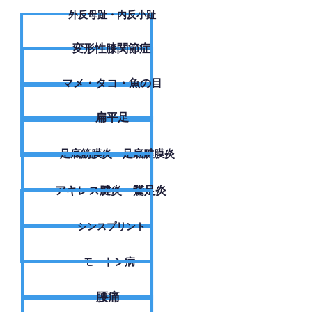
外反母趾・内反小趾
変形性膝関節症
​マメ・タコ・魚の目
扁平足
足底筋膜炎・足底腱膜炎
アキレス腱炎・鵞足炎
シンスプリント
モートン病
腰痛