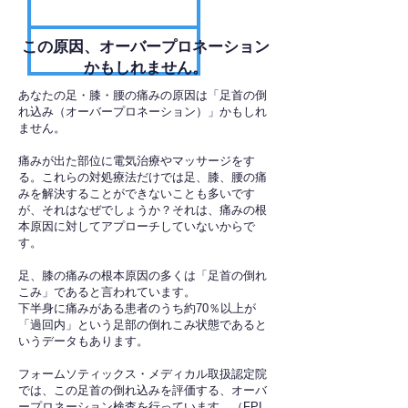
​この原因、オーバープロネーション
かもしれません。
あなたの足・膝・腰の痛みの原因は「足首の倒
れ込み（オーバープロネーション）」かもしれ
ません。
痛みが出た部位に電気治療やマッサージをす
る。これらの対処療法だけでは足、膝、腰の痛
みを解決することができないことも多いです
が、それはなぜでしょうか？それは、痛みの根
本原因に対してアプローチしていないからで
す。
足、膝の痛みの根本原因の多くは「足首の倒れ
こみ」であると言われています。
下半身に痛みがある患者のうち約70％以上が
「過回内」という足部の倒れこみ状態であると
いうデータもあります。
フォームソティックス・メディカル取扱認定院
では、この足首の倒れ込みを評価する、オーバ
ープロネーション検査を行っています。（FPI