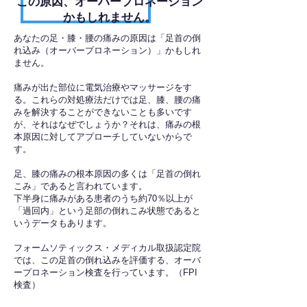
​この原因、オーバープロネーション
かもしれません。
あなたの足・膝・腰の痛みの原因は「足首の倒
れ込み（オーバープロネーション）」かもしれ
ません。
痛みが出た部位に電気治療やマッサージをす
る。これらの対処療法だけでは足、膝、腰の痛
みを解決することができないことも多いです
が、それはなぜでしょうか？それは、痛みの根
本原因に対してアプローチしていないからで
す。
足、膝の痛みの根本原因の多くは「足首の倒れ
こみ」であると言われています。
下半身に痛みがある患者のうち約70％以上が
「過回内」という足部の倒れこみ状態であると
いうデータもあります。
フォームソティックス・メディカル取扱認定院
では、この足首の倒れ込みを評価する、オーバ
ープロネーション検査を行っています。（FPI
検査）​