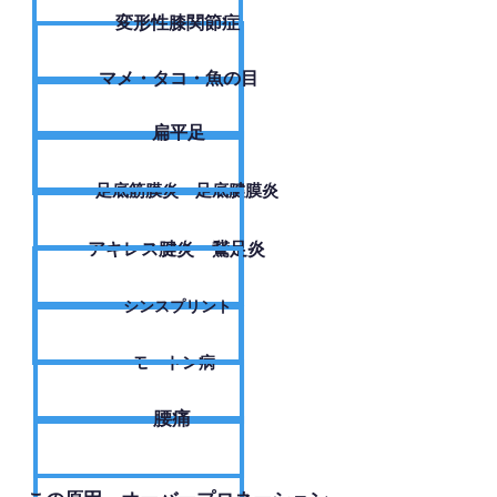
変形性膝関節症
​マメ・タコ・魚の目
扁平足
足底筋膜炎・足底腱膜炎
アキレス腱炎・鵞足炎
シンスプリント
モートン病
腰痛