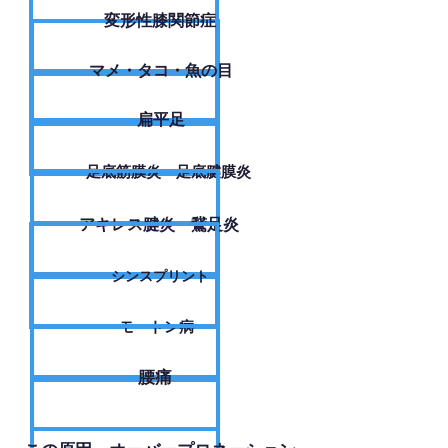
変形性膝関節症
​マメ・タコ・魚の目
扁平足
足底筋膜炎・足底腱膜炎
アキレス腱炎・鵞足炎
シンスプリント
モートン病
腰痛