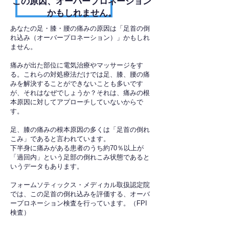
​この原因、オーバープロネーション
かもしれません。
あなたの足・膝・腰の痛みの原因は「足首の倒
れ込み（オーバープロネーション）」かもしれ
ません。
痛みが出た部位に電気治療やマッサージをす
る。これらの対処療法だけでは足、膝、腰の痛
みを解決することができないことも多いです
が、それはなぜでしょうか？それは、痛みの根
本原因に対してアプローチしていないからで
す。
足、膝の痛みの根本原因の多くは「足首の倒れ
こみ」であると言われています。
下半身に痛みがある患者のうち約70％以上が
「過回内」という足部の倒れこみ状態であると
いうデータもあります。
フォームソティックス・メディカル取扱認定院
では、この足首の倒れ込みを評価する、オーバ
ープロネーション検査を行っています。（FPI
検査）​