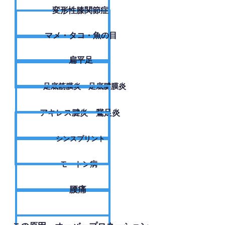
変形性膝関節症
​マメ・タコ・魚の目
扁平足
足底筋膜炎・足底腱膜炎
アキレス腱炎・鵞足炎
シンスプリント
モートン病
腰痛