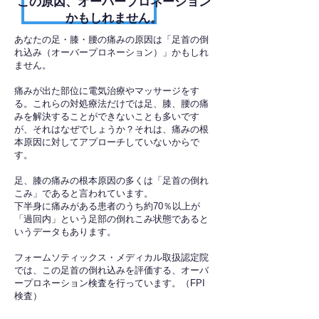
​この原因、オーバープロネーション
かもしれません。
あなたの足・膝・腰の痛みの原因は「足首の倒
れ込み（オーバープロネーション）」かもしれ
ません。
痛みが出た部位に電気治療やマッサージをす
る。これらの対処療法だけでは足、膝、腰の痛
みを解決することができないことも多いです
が、それはなぜでしょうか？それは、痛みの根
本原因に対してアプローチしていないからで
す。
足、膝の痛みの根本原因の多くは「足首の倒れ
こみ」であると言われています。
下半身に痛みがある患者のうち約70％以上が
「過回内」という足部の倒れこみ状態であると
いうデータもあります。
フォームソティックス・メディカル取扱認定院
では、この足首の倒れ込みを評価する、オーバ
ープロネーション検査を行っています。（FPI
検査）​