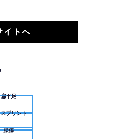
サイトへ
？
扁平足
ンスプリント
腰痛