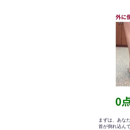
​まずは、あ
首が倒れ込ん