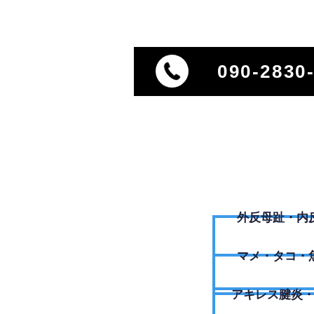
090-2830
外反母趾・内
​マメ・タコ・
アキレス腱炎