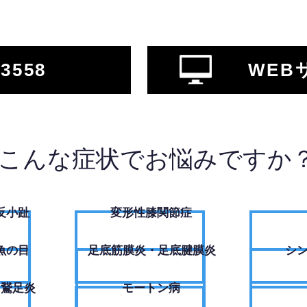
-3558
WEB
こんな症状でお悩みですか
反小趾
変形性膝関節症
魚の目
足底筋膜炎・足底腱膜炎
シ
・鵞足炎
モートン病