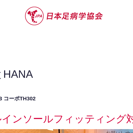
セミナー
お役立ち情報
認定院・認
HANA
 コーポTH302
ルインソールフィッティング