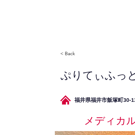
JPAとは
提供サービス
< Back
ぷりてぃふっと
福井県福井市飯塚町30-13
メディカ