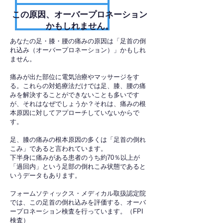
​この原因、オーバープロネーション
かもしれません。
あなたの足・膝・腰の痛みの原因は「足首の倒
れ込み（オーバープロネーション）」かもしれ
ません。
痛みが出た部位に電気治療やマッサージをす
る。これらの対処療法だけでは足、膝、腰の痛
みを解決することができないことも多いです
が、それはなぜでしょうか？それは、痛みの根
本原因に対してアプローチしていないからで
す。
足、膝の痛みの根本原因の多くは「足首の倒れ
こみ」であると言われています。
下半身に痛みがある患者のうち約70％以上が
「過回内」という足部の倒れこみ状態であると
いうデータもあります。
フォームソティックス・メディカル取扱認定院
では、この足首の倒れ込みを評価する、オーバ
ープロネーション検査を行っています。（FPI
検査）​