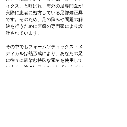
ィクス」と呼ばれ、海外の足専門医が
実際に患者に処方している足部矯正具
です。そのため、足の悩みや問題の解
決を行うために医療の専門家により設
計されています。
その中でもフォームソティックス・メ
ディカルは熱形成により、あなたの足
に徐々に馴染む特殊な素材を使用して
います。徐々にフィットしていくイン
ソールなのでカラダへの負担が少ない
矯正インソールです。
認定された専門家のみ取扱をしてい
る、フォームソティックス・メディカ
ルを是非お試しください。