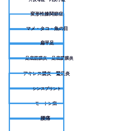
変形性膝関節症
​マメ・タコ・魚の目
扁平足
足底筋膜炎・足底腱膜炎
アキレス腱炎・鵞足炎
シンスプリント
モートン病
腰痛