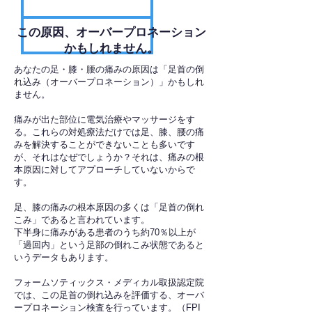
​この原因、オーバープロネーション
かもしれません。
あなたの足・膝・腰の痛みの原因は「足首の倒
れ込み（オーバープロネーション）」かもしれ
ません。
痛みが出た部位に電気治療やマッサージをす
る。これらの対処療法だけでは足、膝、腰の痛
みを解決することができないことも多いです
が、それはなぜでしょうか？それは、痛みの根
本原因に対してアプローチしていないからで
す。
足、膝の痛みの根本原因の多くは「足首の倒れ
こみ」であると言われています。
下半身に痛みがある患者のうち約70％以上が
「過回内」という足部の倒れこみ状態であると
いうデータもあります。
フォームソティックス・メディカル取扱認定院
では、この足首の倒れ込みを評価する、オーバ
ープロネーション検査を行っています。（FPI