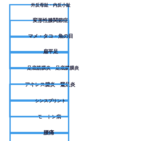
外反母趾・内反小趾
変形性膝関節症
​マメ・タコ・魚の目
扁平足
足底筋膜炎・足底腱膜炎
アキレス腱炎・鵞足炎
シンスプリント
モートン病
腰痛