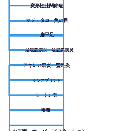
変形性膝関節症
​マメ・タコ・魚の目
扁平足
足底筋膜炎・足底腱膜炎
アキレス腱炎・鵞足炎
シンスプリント
モートン病
腰痛