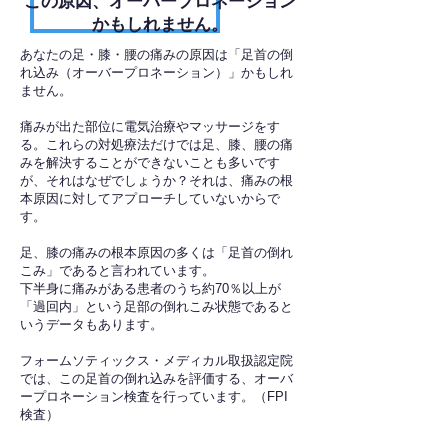
​この原因、オーバープロネーション
かもしれません。
あなたの足・膝・腰の痛みの原因は「足首の倒
れ込み（オーバープロネーション）」かもしれ
ません。
痛みが出た部位に電気治療やマッサージをす
る。これらの対処療法だけでは足、膝、腰の痛
みを解決することができないことも多いです
が、それはなぜでしょうか？それは、痛みの根
本原因に対してアプローチしていないからで
す。
足、膝の痛みの根本原因の多くは「足首の倒れ
こみ」であると言われています。
下半身に痛みがある患者のうち約70％以上が
「過回内」という足部の倒れこみ状態であると
いうデータもあります。
フォームソティックス・メディカル取扱認定院
では、この足首の倒れ込みを評価する、オーバ
ープロネーション検査を行っています。（FPI
検査）​