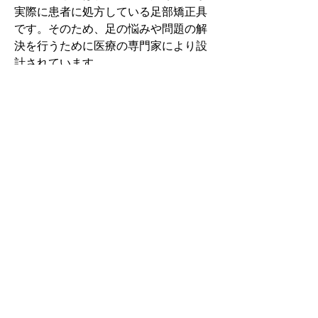
実際に患者に処方している足部矯正具
です。そのため、足の悩みや問題の解
決を行うために医療の専門家により設
計されています。
その中でもフォームソティックス・メ
ディカルは熱形成により、あなたの足
に徐々に馴染む特殊な素材を使用して
います。徐々にフィットしていくイン
ソールなのでカラダへの負担が少ない
矯正インソールです。
認定された専門家のみ取扱をしてい
る、フォームソティックス・メディカ
ルを是非お試しください。
アクセスMAP
東京都中野区中央5-39-13シャトレソレイユ