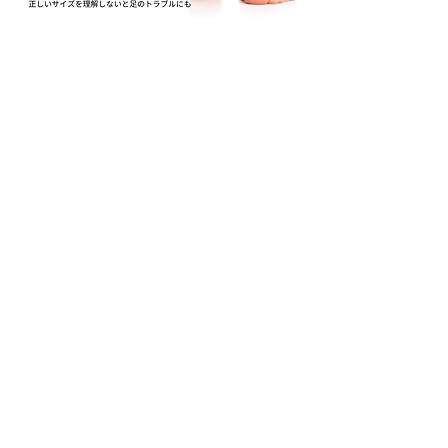
対応症状
外反母趾・内反小趾
変形性膝関節症
扁平足
マメ・タコ・魚の目
足底筋膜炎・足底腱膜炎
シンスプリント
アキレス腱炎・鵞足炎
モートン病
腰痛
アクセスMAP