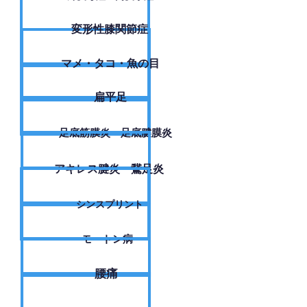
変形性膝関節症
​マメ・タコ・魚の目
扁平足
足底筋膜炎・足底腱膜炎
アキレス腱炎・鵞足炎
シンスプリント
モートン病
腰痛