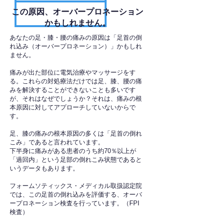
​この原因、オーバープロネーション
かもしれません。
あなたの足・膝・腰の痛みの原因は「足首の倒
れ込み（オーバープロネーション）」かもしれ
ません。
痛みが出た部位に電気治療やマッサージをす
る。これらの対処療法だけでは足、膝、腰の痛
みを解決することができないことも多いです
が、それはなぜでしょうか？それは、痛みの根
本原因に対してアプローチしていないからで
す。
足、膝の痛みの根本原因の多くは「足首の倒れ
こみ」であると言われています。
下半身に痛みがある患者のうち約70％以上が
「過回内」という足部の倒れこみ状態であると
いうデータもあります。
フォームソティックス・メディカル取扱認定院
では、この足首の倒れ込みを評価する、オーバ
ープロネーション検査を行っています。（FPI
検査）​