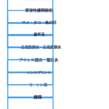
変形性膝関節症
​マメ・タコ・魚の目
扁平足
足底筋膜炎・足底腱膜炎
アキレス腱炎・鵞足炎
シンスプリント
モートン病
腰痛