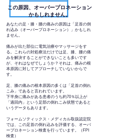
​この原因、オーバープロネーション
かもしれません。
あなたの足・膝・腰の痛みの原因は「足首の倒
れ込み（オーバープロネーション）」かもしれ
ません。
痛みが出た部位に電気治療やマッサージをす
る。これらの対処療法だけでは足、膝、腰の痛
みを解決することができないことも多いです
が、それはなぜでしょうか？それは、痛みの根
本原因に対してアプローチしていないからで
す。
足、膝の痛みの根本原因の多くは「足首の倒れ
こみ」であると言われています。
下半身に痛みがある患者のうち約70％以上が
「過回内」という足部の倒れこみ状態であると
いうデータもあります。
フォームソティックス・メディカル取扱認定院
では、この足首の倒れ込みを評価する、オーバ
ープロネーション検査を行っています。（FPI
検査）​