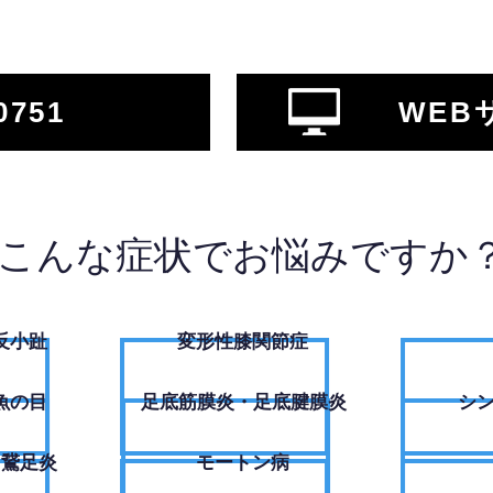
0751
WEB
こんな症状でお悩みですか
反小趾
変形性膝関節症
魚の目
足底筋膜炎・足底腱膜炎
シ
・鵞足炎
モートン病