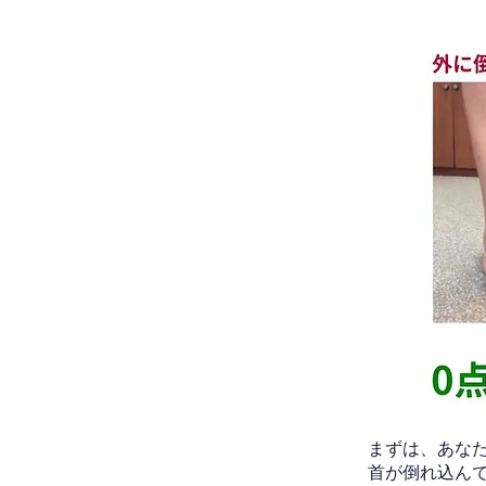
​まずは、あ
首が倒れ込ん