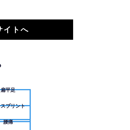
サイトへ
？
扁平足
ンスプリント
腰痛