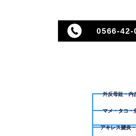
0566-42-
外反母趾・内
​マメ・タコ・
アキレス腱炎