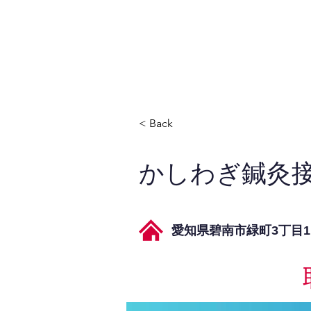
JPAとは
提供サービス
< Back
かしわぎ鍼灸
愛知県碧南市緑町3丁目1