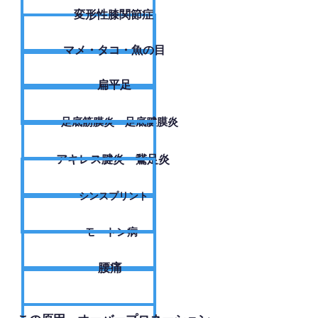
変形性膝関節症
​マメ・タコ・魚の目
扁平足
足底筋膜炎・足底腱膜炎
アキレス腱炎・鵞足炎
シンスプリント
モートン病
腰痛