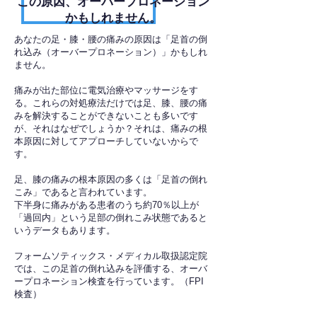
​この原因、オーバープロネーション
かもしれません。
あなたの足・膝・腰の痛みの原因は「足首の倒
れ込み（オーバープロネーション）」かもしれ
ません。
痛みが出た部位に電気治療やマッサージをす
る。これらの対処療法だけでは足、膝、腰の痛
みを解決することができないことも多いです
が、それはなぜでしょうか？それは、痛みの根
本原因に対してアプローチしていないからで
す。
足、膝の痛みの根本原因の多くは「足首の倒れ
こみ」であると言われています。
下半身に痛みがある患者のうち約70％以上が
「過回内」という足部の倒れこみ状態であると
いうデータもあります。
フォームソティックス・メディカル取扱認定院
では、この足首の倒れ込みを評価する、オーバ
ープロネーション検査を行っています。（FPI
検査）​