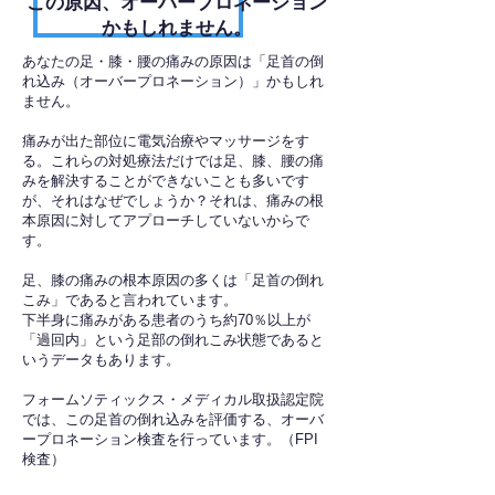
​この原因、オーバープロネーション
かもしれません。
あなたの足・膝・腰の痛みの原因は「足首の倒
れ込み（オーバープロネーション）」かもしれ
ません。
痛みが出た部位に電気治療やマッサージをす
る。これらの対処療法だけでは足、膝、腰の痛
みを解決することができないことも多いです
が、それはなぜでしょうか？それは、痛みの根
本原因に対してアプローチしていないからで
す。
足、膝の痛みの根本原因の多くは「足首の倒れ
こみ」であると言われています。
下半身に痛みがある患者のうち約70％以上が
「過回内」という足部の倒れこみ状態であると
いうデータもあります。
フォームソティックス・メディカル取扱認定院
では、この足首の倒れ込みを評価する、オーバ
ープロネーション検査を行っています。（FPI
検査）​