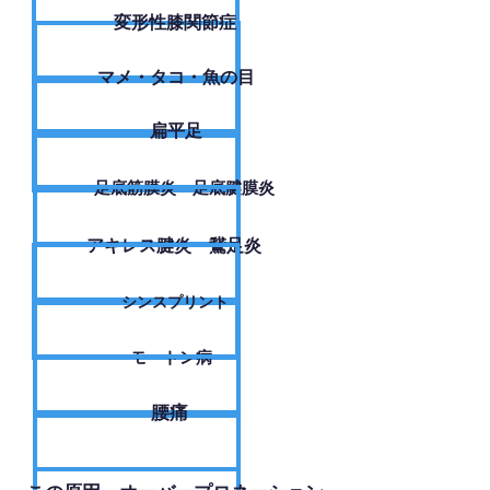
変形性膝関節症
​マメ・タコ・魚の目
扁平足
足底筋膜炎・足底腱膜炎
アキレス腱炎・鵞足炎
シンスプリント
モートン病
腰痛