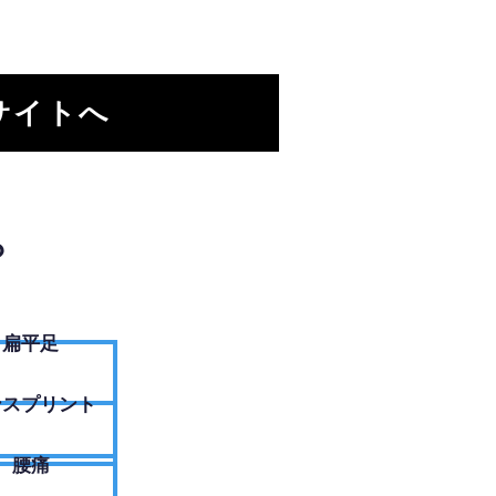
サイトへ
？
扁平足
ンスプリント
腰痛