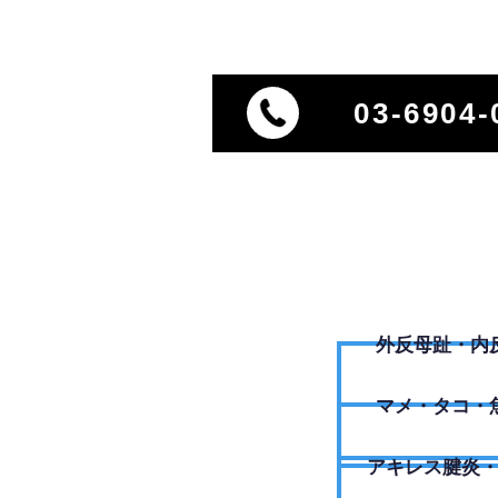
03-6904-
外反母趾・内
​マメ・タコ・
アキレス腱炎