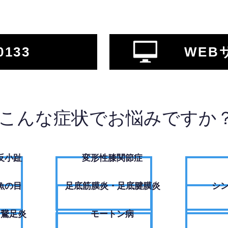
0133
WEB
こんな症状でお悩みですか
反小趾
変形性膝関節症
魚の目
足底筋膜炎・足底腱膜炎
シ
・鵞足炎
モートン病