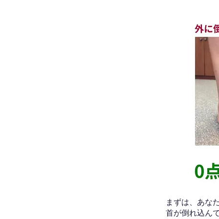
​まずは、あ
首が倒れ込ん