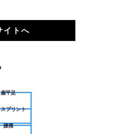
サイトへ
？
扁平足
ンスプリント
腰痛