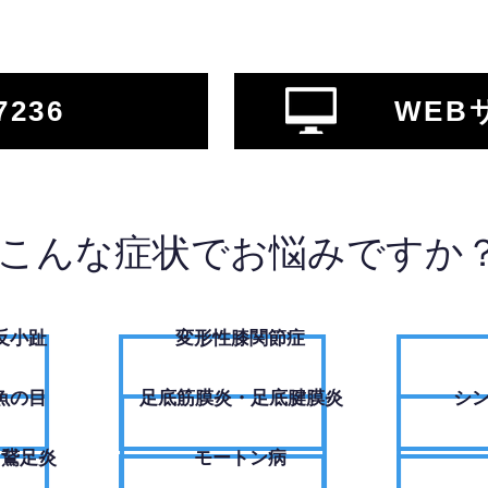
7236
WEB
こんな症状でお悩みですか
反小趾
変形性膝関節症
魚の目
足底筋膜炎・足底腱膜炎
シ
・鵞足炎
モートン病