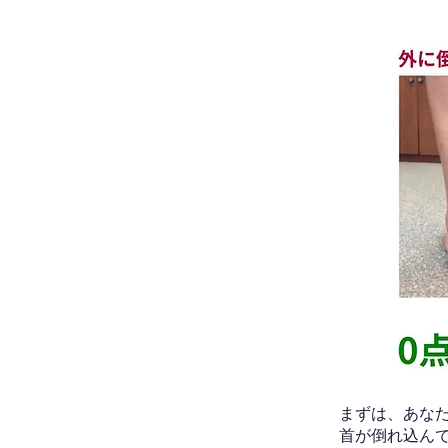
​まずは、あ
首が倒れ込ん