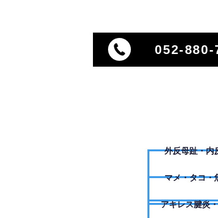
052-880-
外反母趾・内
​マメ・タコ・
アキレス腱炎