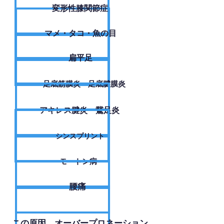
変形性膝関節症
​マメ・タコ・魚の目
扁平足
足底筋膜炎・足底腱膜炎
アキレス腱炎・鵞足炎
シンスプリント
モートン病
腰痛
​この原因、オーバープロネーション