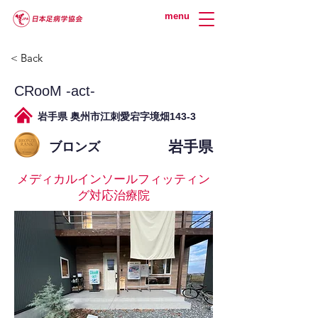
menu
< Back
CRooM -act-
岩手県 奥州市江刺愛宕字境畑143-3
岩手県
ブロンズ
メディカルインソールフィッティン
グ対応治療院