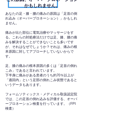
かもしれません。
あなたの足・膝・腰の痛みの原因は「足首の倒
れ込み（オーバープロネーション）」かもしれ
ません。
痛みが出た部位に電気治療やマッサージをす
る。これらの対処療法だけでは足、膝、腰の痛
みを解決することができないことも多いです
が、それはなぜでしょうか？それは、痛みの根
本原因に対してアプローチしていないからで
す。
足、膝の痛みの根本原因の多くは「足首の倒れ
こみ」であると言われています。
下半身に痛みがある患者のうち約70％以上が
「過回内」という足部の倒れこみ状態であると
いうデータもあります。
フォームソティックス・メディカル取扱認定院
では、この足首の倒れ込みを評価する、オーバ
ープロネーション検査を行っています。（FPI
検査）​