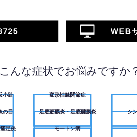
8725
WEB
こんな症状でお悩みですか
反小趾
変形性膝関節症
魚の目
足底筋膜炎・足底腱膜炎
シ
・鵞足炎
モートン病