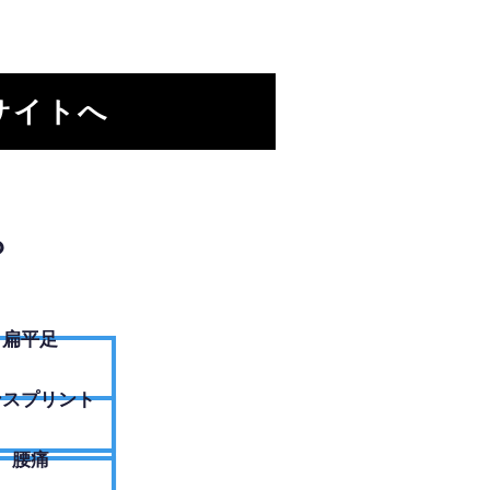
サイトへ
？
扁平足
ンスプリント
腰痛