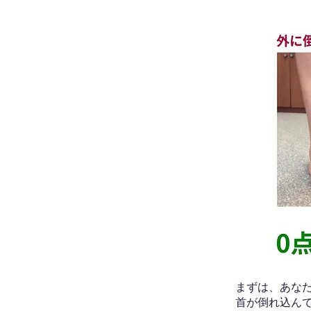
​まずは、あ
首が倒れ込ん