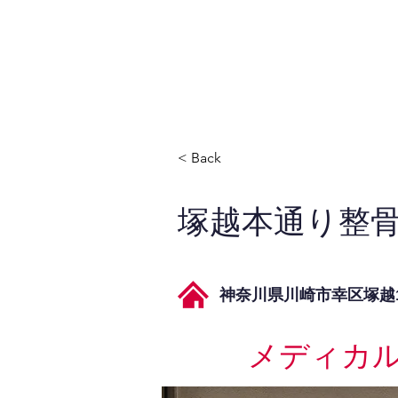
JPAとは
提供サービス
< Back
塚越本通り整
神奈川県川崎市幸区塚越1-
メディカ