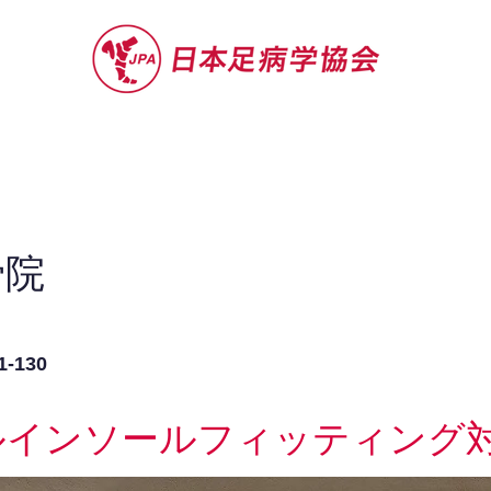
セミナー
お役立ち情報
認定院・認
骨院
130
ルインソールフィッティング