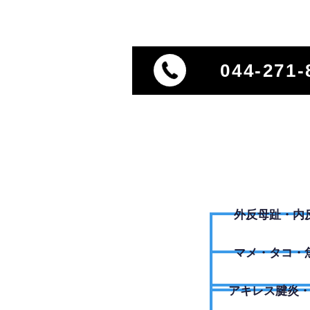
044-271-
外反母趾・内
​マメ・タコ・
アキレス腱炎