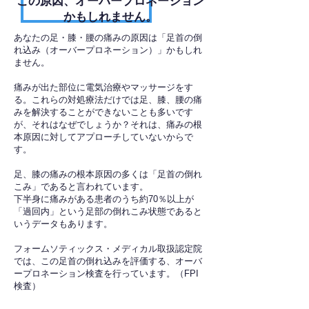
​この原因、オーバープロネーション
かもしれません。
あなたの足・膝・腰の痛みの原因は「足首の倒
れ込み（オーバープロネーション）」かもしれ
ません。
痛みが出た部位に電気治療やマッサージをす
る。これらの対処療法だけでは足、膝、腰の痛
みを解決することができないことも多いです
が、それはなぜでしょうか？それは、痛みの根
本原因に対してアプローチしていないからで
す。
足、膝の痛みの根本原因の多くは「足首の倒れ
こみ」であると言われています。
下半身に痛みがある患者のうち約70％以上が
「過回内」という足部の倒れこみ状態であると
いうデータもあります。
フォームソティックス・メディカル取扱認定院
では、この足首の倒れ込みを評価する、オーバ
ープロネーション検査を行っています。（FPI
検査）​