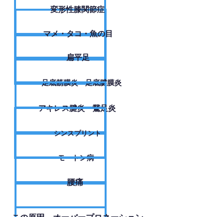
変形性膝関節症
​マメ・タコ・魚の目
扁平足
足底筋膜炎・足底腱膜炎
アキレス腱炎・鵞足炎
シンスプリント
モートン病
腰痛