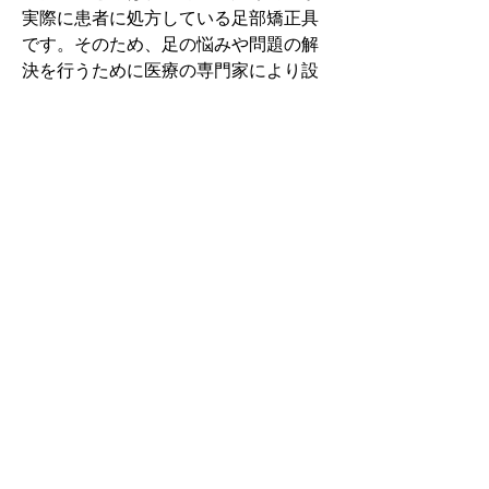
実際に患者に処方している足部矯正具
です。そのため、足の悩みや問題の解
決を行うために医療の専門家により設
計されています。
その中でもフォームソティックス・メ
ディカルは熱形成により、あなたの足
に徐々に馴染む特殊な素材を使用して
います。徐々にフィットしていくイン
ソールなのでカラダへの負担が少ない
矯正インソールです。
認定された専門家のみ取扱をしてい
る、フォームソティックス・メディカ
ルを是非お試しください。
アクセスMAP
東京都渋谷区千駄ヶ谷 1-7-14 m-house2階