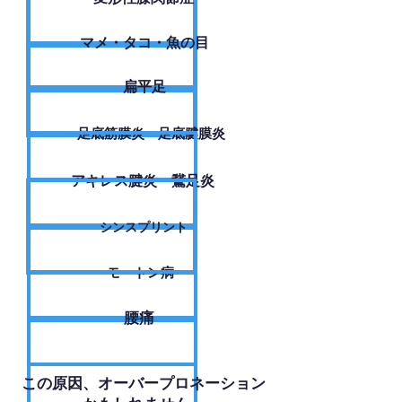
​マメ・タコ・魚の目
扁平足
足底筋膜炎・足底腱膜炎
アキレス腱炎・鵞足炎
シンスプリント
モートン病
腰痛
​この原因、オーバープロネーション