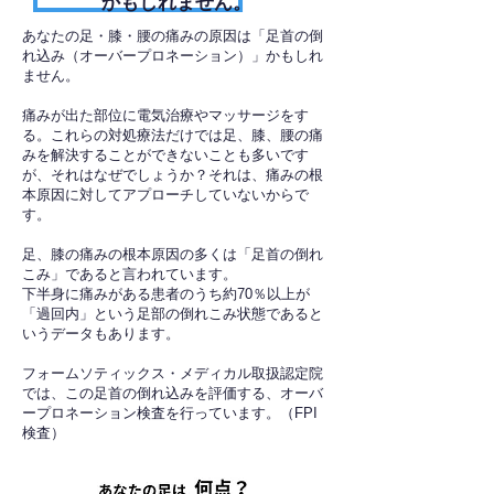
かもしれません。
あなたの足・膝・腰の痛みの原因は「足首の倒
れ込み（オーバープロネーション）」かもしれ
ません。
痛みが出た部位に電気治療やマッサージをす
る。これらの対処療法だけでは足、膝、腰の痛
みを解決することができないことも多いです
が、それはなぜでしょうか？それは、痛みの根
本原因に対してアプローチしていないからで
す。
足、膝の痛みの根本原因の多くは「足首の倒れ
こみ」であると言われています。
下半身に痛みがある患者のうち約70％以上が
「過回内」という足部の倒れこみ状態であると
いうデータもあります。
フォームソティックス・メディカル取扱認定院
では、この足首の倒れ込みを評価する、オーバ
ープロネーション検査を行っています。（FPI
検査）​