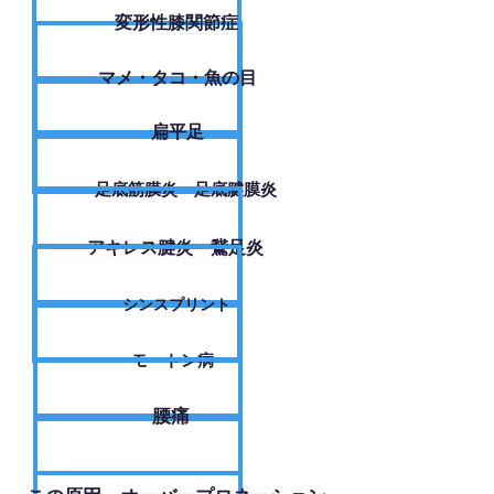
変形性膝関節症
​マメ・タコ・魚の目
扁平足
足底筋膜炎・足底腱膜炎
アキレス腱炎・鵞足炎
シンスプリント
モートン病
腰痛