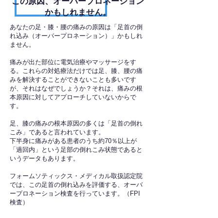
​この原因、オーバープロネーション
かもしれません。
あなたの足・膝・腰の痛みの原因は「足首の倒
れ込み（オーバープロネーション）」かもしれ
ません。
痛みが出た部位に電気治療やマッサージをす
る。これらの対処療法だけでは足、膝、腰の痛
みを解決することができないことも多いです
が、それはなぜでしょうか？それは、痛みの根
本原因に対してアプローチしていないからで
す。
足、膝の痛みの根本原因の多くは「足首の倒れ
こみ」であると言われています。
下半身に痛みがある患者のうち約70％以上が
「過回内」という足部の倒れこみ状態であると
いうデータもあります。
フォームソティックス・メディカル取扱認定院
では、この足首の倒れ込みを評価する、オーバ
ープロネーション検査を行っています。（FPI
検査）​