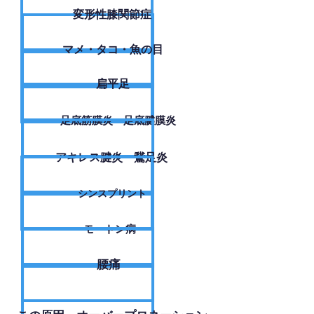
変形性膝関節症
​マメ・タコ・魚の目
扁平足
足底筋膜炎・足底腱膜炎
アキレス腱炎・鵞足炎
シンスプリント
モートン病
腰痛