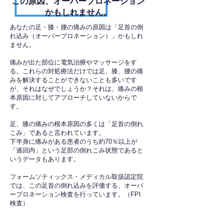
​この原因、オーバープロネーション
かもしれません。
あなたの足・膝・腰の痛みの原因は「足首の倒
れ込み（オーバープロネーション）」かもしれ
ません。
痛みが出た部位に電気治療やマッサージをす
る。これらの対処療法だけでは足、膝、腰の痛
みを解決することができないことも多いです
が、それはなぜでしょうか？それは、痛みの根
本原因に対してアプローチしていないからで
す。
足、膝の痛みの根本原因の多くは「足首の倒れ
こみ」であると言われています。
下半身に痛みがある患者のうち約70％以上が
「過回内」という足部の倒れこみ状態であると
いうデータもあります。
フォームソティックス・メディカル取扱認定院
では、この足首の倒れ込みを評価する、オーバ
ープロネーション検査を行っています。（FPI
検査）​