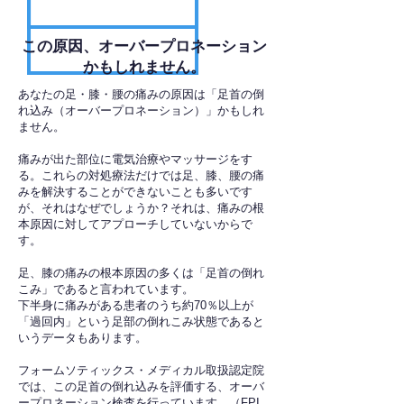
​この原因、オーバープロネーション
かもしれません。
あなたの足・膝・腰の痛みの原因は「足首の倒
れ込み（オーバープロネーション）」かもしれ
ません。
痛みが出た部位に電気治療やマッサージをす
る。これらの対処療法だけでは足、膝、腰の痛
みを解決することができないことも多いです
が、それはなぜでしょうか？それは、痛みの根
本原因に対してアプローチしていないからで
す。
足、膝の痛みの根本原因の多くは「足首の倒れ
こみ」であると言われています。
下半身に痛みがある患者のうち約70％以上が
「過回内」という足部の倒れこみ状態であると
いうデータもあります。
フォームソティックス・メディカル取扱認定院
では、この足首の倒れ込みを評価する、オーバ
ープロネーション検査を行っています。（FPI