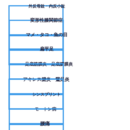
外反母趾・内反小趾
変形性膝関節症
​マメ・タコ・魚の目
扁平足
足底筋膜炎・足底腱膜炎
アキレス腱炎・鵞足炎
シンスプリント
モートン病
腰痛