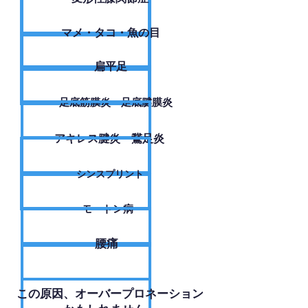
​マメ・タコ・魚の目
扁平足
足底筋膜炎・足底腱膜炎
アキレス腱炎・鵞足炎
シンスプリント
モートン病
腰痛
​この原因、オーバープロネーション