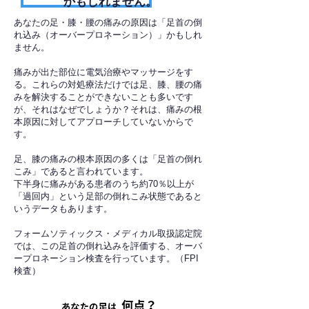
かもしれません。
あなたの足・膝・腰の痛みの原因は「足首の倒
れ込み（オーバープロネーション）」かもしれ
ません。
痛みが出た部位に電気治療やマッサージをす
る。これらの対処療法だけでは足、膝、腰の痛
みを解決することができないことも多いです
が、それはなぜでしょうか？それは、痛みの根
本原因に対してアプローチしていないからで
す。
足、膝の痛みの根本原因の多くは「足首の倒れ
こみ」であると言われています。
下半身に痛みがある患者のうち約70％以上が
「過回内」という足部の倒れこみ状態であると
いうデータもあります。
フォームソティックス・メディカル取扱認定院
では、この足首の倒れ込みを評価する、オーバ
ープロネーション検査を行っています。（FPI
検査）​