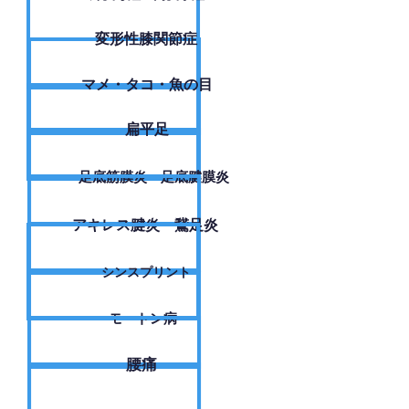
変形性膝関節症
​マメ・タコ・魚の目
扁平足
足底筋膜炎・足底腱膜炎
アキレス腱炎・鵞足炎
シンスプリント
モートン病
腰痛