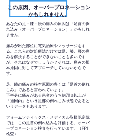
​この原因、オーバープロネーション
かもしれません。
あなたの足・膝・腰の痛みの原因は「足首の倒
れ込み（オーバープロネーション）」かもしれ
ません。
痛みが出た部位に電気治療やマッサージをす
る。これらの対処療法だけでは足、膝、腰の痛
みを解決することができないことも多いです
が、それはなぜでしょうか？それは、痛みの根
本原因に対してアプローチしていないからで
す。
足、膝の痛みの根本原因の多くは「足首の倒れ
こみ」であると言われています。
下半身に痛みがある患者のうち約70％以上が
「過回内」という足部の倒れこみ状態であると
いうデータもあります。
フォームソティックス・メディカル取扱認定院
では、この足首の倒れ込みを評価する、オーバ
ープロネーション検査を行っています。（FPI
検査）​