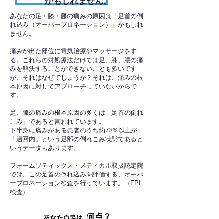
かもしれません。
あなたの足・膝・腰の痛みの原因は「足首の倒
れ込み（オーバープロネーション）」かもしれ
ません。
痛みが出た部位に電気治療やマッサージをす
る。これらの対処療法だけでは足、膝、腰の痛
みを解決することができないことも多いです
が、それはなぜでしょうか？それは、痛みの根
本原因に対してアプローチしていないからで
す。
足、膝の痛みの根本原因の多くは「足首の倒れ
こみ」であると言われています。
下半身に痛みがある患者のうち約70％以上が
「過回内」という足部の倒れこみ状態であると
いうデータもあります。
フォームソティックス・メディカル取扱認定院
では、この足首の倒れ込みを評価する、オーバ
ープロネーション検査を行っています。（FPI
検査）​