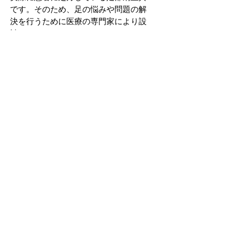
です。そのため、足の悩みや問題の解
決を行うために医療の専門家により設
計されています。
その中でもフォームソティックス・メ
ディカルは熱形成により、あなたの足
に徐々に馴染む特殊な素材を使用して
います。徐々にフィットしていくイン
ソールなのでカラダへの負担が少ない
矯正インソールです。
認定された専門家のみ取扱をしてい
る、フォームソティックス・メディカ
ルを是非お試しください。
アクセスMAP
大阪府大阪市東成区大今里3-26-28