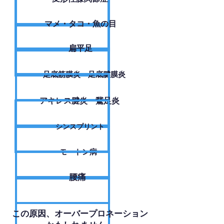
​マメ・タコ・魚の目
扁平足
足底筋膜炎・足底腱膜炎
アキレス腱炎・鵞足炎
シンスプリント
モートン病
腰痛
​この原因、オーバープロネーション