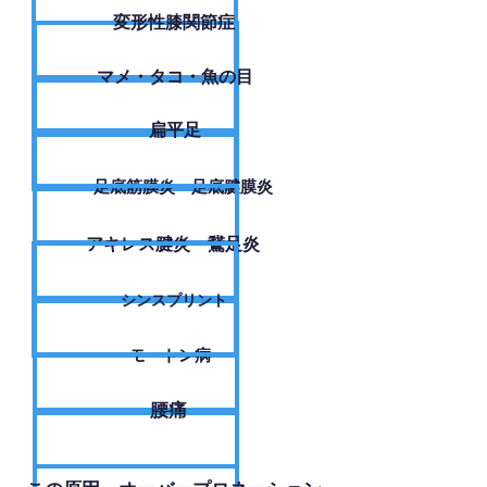
変形性膝関節症
​マメ・タコ・魚の目
扁平足
足底筋膜炎・足底腱膜炎
アキレス腱炎・鵞足炎
シンスプリント
モートン病
腰痛