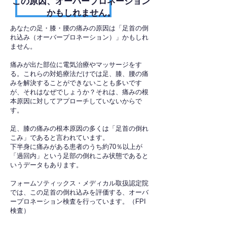
​この原因、オーバープロネーション
かもしれません。
あなたの足・膝・腰の痛みの原因は「足首の倒
れ込み（オーバープロネーション）」かもしれ
ません。
痛みが出た部位に電気治療やマッサージをす
る。これらの対処療法だけでは足、膝、腰の痛
みを解決することができないことも多いです
が、それはなぜでしょうか？それは、痛みの根
本原因に対してアプローチしていないからで
す。
足、膝の痛みの根本原因の多くは「足首の倒れ
こみ」であると言われています。
下半身に痛みがある患者のうち約70％以上が
「過回内」という足部の倒れこみ状態であると
いうデータもあります。
フォームソティックス・メディカル取扱認定院
では、この足首の倒れ込みを評価する、オーバ
ープロネーション検査を行っています。（FPI
検査）​