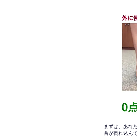
​まずは、あ
首が倒れ込ん