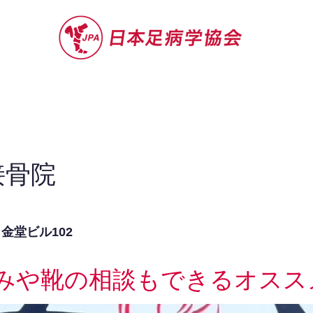
セミナー
お役立ち情報
認定院・認
接骨院
 金堂ビル102
みや靴の相談もできるオスス