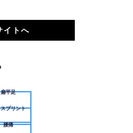
サイトへ
？
扁平足
ンスプリント
腰痛