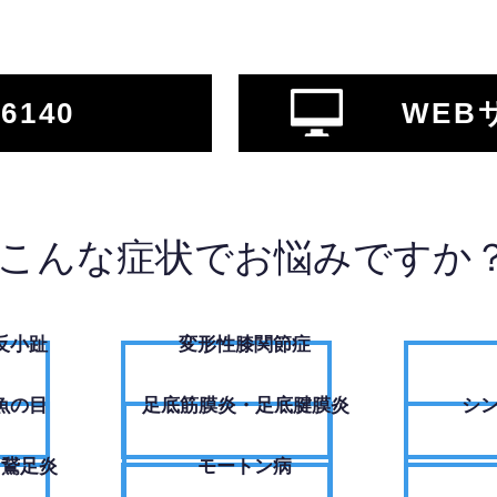
-6140
WEB
こんな症状でお悩みですか
反小趾
変形性膝関節症
魚の目
足底筋膜炎・足底腱膜炎
シ
・鵞足炎
モートン病