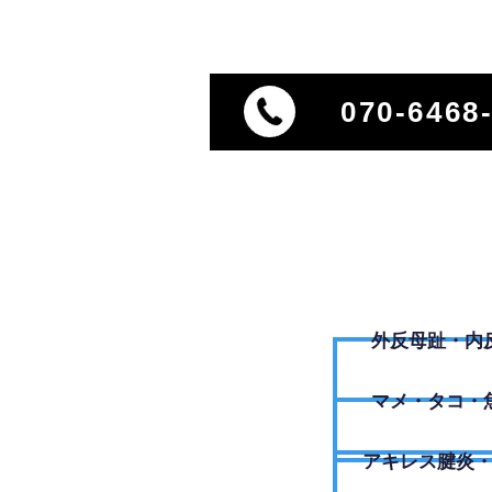
070-6468
外反母趾・内
​マメ・タコ・
アキレス腱炎