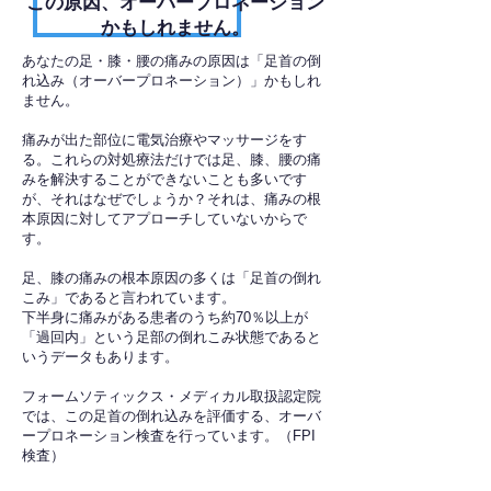
​この原因、オーバープロネーション
かもしれません。
あなたの足・膝・腰の痛みの原因は「足首の倒
れ込み（オーバープロネーション）」かもしれ
ません。
痛みが出た部位に電気治療やマッサージをす
る。これらの対処療法だけでは足、膝、腰の痛
みを解決することができないことも多いです
が、それはなぜでしょうか？それは、痛みの根
本原因に対してアプローチしていないからで
す。
足、膝の痛みの根本原因の多くは「足首の倒れ
こみ」であると言われています。
下半身に痛みがある患者のうち約70％以上が
「過回内」という足部の倒れこみ状態であると
いうデータもあります。
フォームソティックス・メディカル取扱認定院
では、この足首の倒れ込みを評価する、オーバ
ープロネーション検査を行っています。（FPI
検査）​