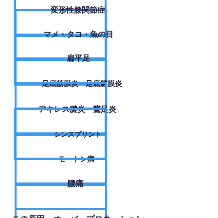
変形性膝関節症
​マメ・タコ・魚の目
扁平足
足底筋膜炎・足底腱膜炎
アキレス腱炎・鵞足炎
シンスプリント
モートン病
腰痛