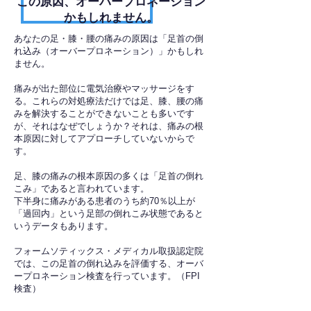
​この原因、オーバープロネーション
かもしれません。
あなたの足・膝・腰の痛みの原因は「足首の倒
れ込み（オーバープロネーション）」かもしれ
ません。
痛みが出た部位に電気治療やマッサージをす
る。これらの対処療法だけでは足、膝、腰の痛
みを解決することができないことも多いです
が、それはなぜでしょうか？それは、痛みの根
本原因に対してアプローチしていないからで
す。
足、膝の痛みの根本原因の多くは「足首の倒れ
こみ」であると言われています。
下半身に痛みがある患者のうち約70％以上が
「過回内」という足部の倒れこみ状態であると
いうデータもあります。
フォームソティックス・メディカル取扱認定院
では、この足首の倒れ込みを評価する、オーバ
ープロネーション検査を行っています。（FPI
検査）​