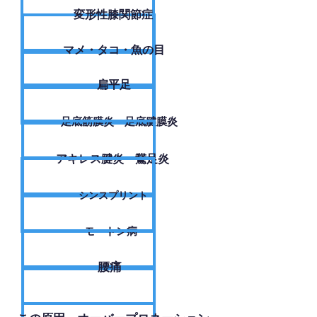
変形性膝関節症
​マメ・タコ・魚の目
扁平足
足底筋膜炎・足底腱膜炎
アキレス腱炎・鵞足炎
シンスプリント
モートン病
腰痛