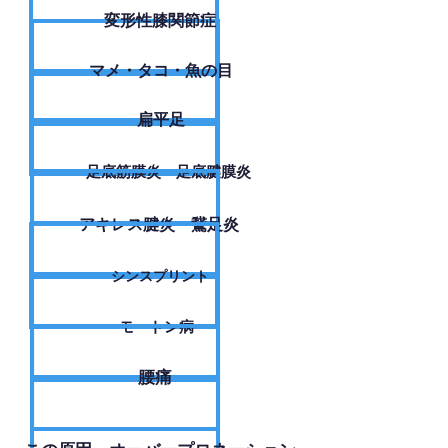
変形性膝関節症
​マメ・タコ・魚の目
扁平足
足底筋膜炎・足底腱膜炎
アキレス腱炎・鵞足炎
シンスプリント
モートン病
腰痛