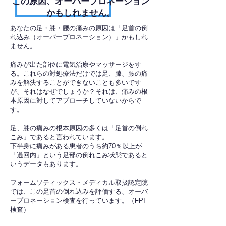
​この原因、オーバープロネーション
かもしれません。
あなたの足・膝・腰の痛みの原因は「足首の倒
れ込み（オーバープロネーション）」かもしれ
ません。
痛みが出た部位に電気治療やマッサージをす
る。これらの対処療法だけでは足、膝、腰の痛
みを解決することができないことも多いです
が、それはなぜでしょうか？それは、痛みの根
本原因に対してアプローチしていないからで
す。
足、膝の痛みの根本原因の多くは「足首の倒れ
こみ」であると言われています。
下半身に痛みがある患者のうち約70％以上が
「過回内」という足部の倒れこみ状態であると
いうデータもあります。
フォームソティックス・メディカル取扱認定院
では、この足首の倒れ込みを評価する、オーバ
ープロネーション検査を行っています。（FPI
検査）​