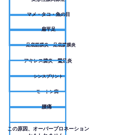
​マメ・タコ・魚の目
扁平足
足底筋膜炎・足底腱膜炎
アキレス腱炎・鵞足炎
シンスプリント
モートン病
腰痛
​この原因、オーバープロネーション