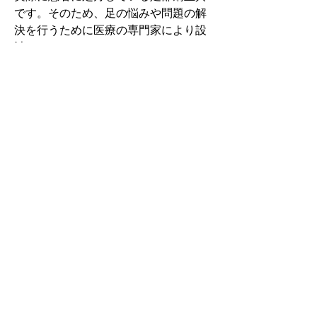
です。そのため、足の悩みや問題の解
決を行うために医療の専門家により設
計されています。
その中でもフォームソティックス・メ
ディカルは熱形成により、あなたの足
に徐々に馴染む特殊な素材を使用して
います。徐々にフィットしていくイン
ソールなのでカラダへの負担が少ない
矯正インソールです。
認定された専門家のみ取扱をしてい
る、フォームソティックス・メディカ
ルを是非お試しください。
アクセスMAP
大阪府吹田市内本町３丁目１−１