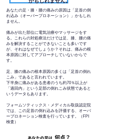
かもしれません。
あなたの足・膝・腰の痛みの原因は「足首の倒
れ込み（オーバープロネーション）」かもしれ
ません。
痛みが出た部位に電気治療やマッサージをす
る。これらの対処療法だけでは足、膝、腰の痛
みを解決することができないことも多いです
が、それはなぜでしょうか？それは、痛みの根
本原因に対してアプローチしていないからで
す。
足、膝の痛みの根本原因の多くは「足首の倒れ
こみ」であると言われています。
下半身に痛みがある患者のうち約70％以上が
「過回内」という足部の倒れこみ状態であると
いうデータもあります。
フォームソティックス・メディカル取扱認定院
では、この足首の倒れ込みを評価する、オーバ
ープロネーション検査を行っています。（FPI
検査）​