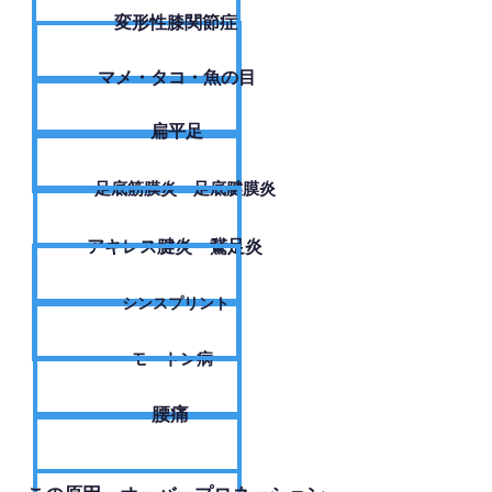
変形性膝関節症
​マメ・タコ・魚の目
扁平足
足底筋膜炎・足底腱膜炎
アキレス腱炎・鵞足炎
シンスプリント
モートン病
腰痛