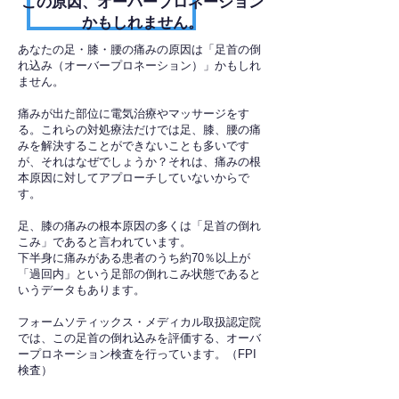
​この原因、オーバープロネーション
かもしれません。
あなたの足・膝・腰の痛みの原因は「足首の倒
れ込み（オーバープロネーション）」かもしれ
ません。
痛みが出た部位に電気治療やマッサージをす
る。これらの対処療法だけでは足、膝、腰の痛
みを解決することができないことも多いです
が、それはなぜでしょうか？それは、痛みの根
本原因に対してアプローチしていないからで
す。
足、膝の痛みの根本原因の多くは「足首の倒れ
こみ」であると言われています。
下半身に痛みがある患者のうち約70％以上が
「過回内」という足部の倒れこみ状態であると
いうデータもあります。
フォームソティックス・メディカル取扱認定院
では、この足首の倒れ込みを評価する、オーバ
ープロネーション検査を行っています。（FPI
検査）​