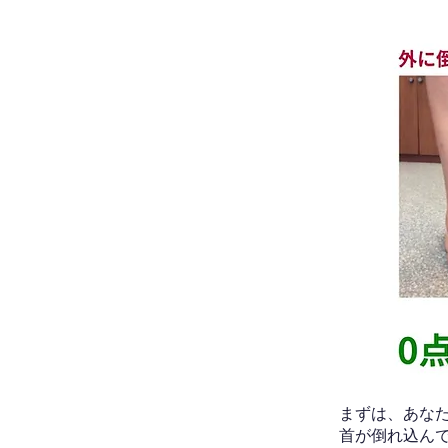
​まずは、あ
首が倒れ込ん