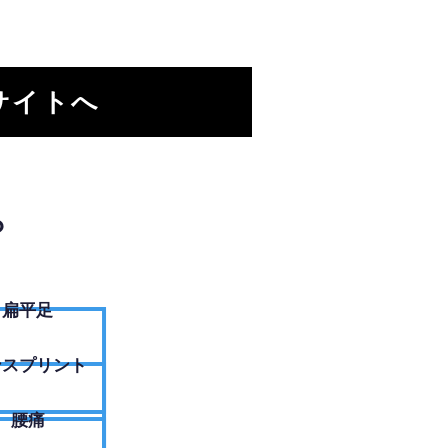
サイトへ
？
扁平足
ンスプリント
腰痛