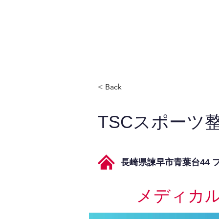
JPAとは
提供サービス
< Back
TSCスポーツ
長崎県諫早市青葉台44 
メディカ