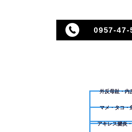
0957-47-
外反母趾・内
​マメ・タコ・
アキレス腱炎