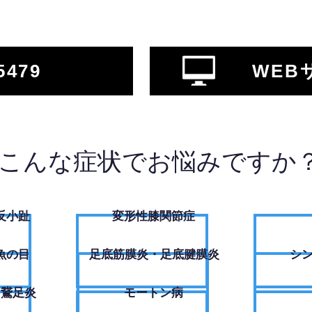
5479
WEB
こんな症状でお悩みですか
反小趾
変形性膝関節症
魚の目
足底筋膜炎・足底腱膜炎
シ
・鵞足炎
モートン病