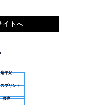
サイトへ
？
扁平足
ンスプリント
腰痛