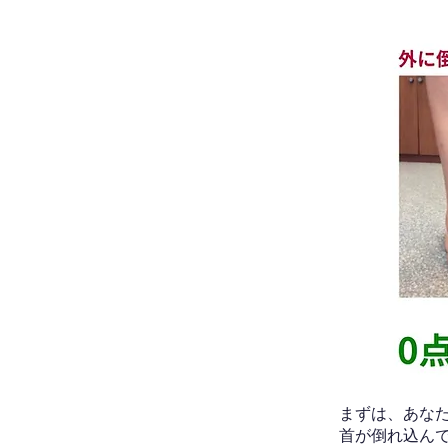
​まずは、あ
首が倒れ込ん