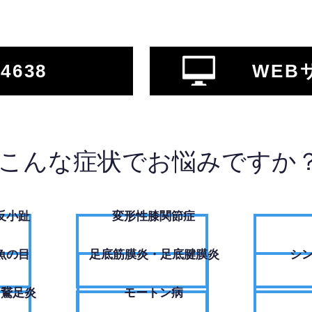
-4638
WEB
こんな症状でお悩みですか
反小趾
変形性膝関節症
魚の目
足底筋膜炎・足底腱膜炎
シ
・鵞足炎
モートン病