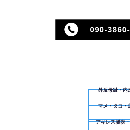
090-3860
外反母趾・内
​マメ・タコ・
アキレス腱炎